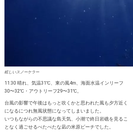
眩しいスノーケラー
11:30 晴れ、気温31℃、東の風4m、海面水温インリーフ
30〜32℃・アウトリーフ29〜31℃。
台風の影響で午後はもっと吹くかと思われた風も夕方近く
になるにつれ無風状態になってしまいました。
いつもながらの不思議な島天気、小潮で終日岩礁を見るこ
となく過ごせるべたべたな凪の米原ビーチでした。