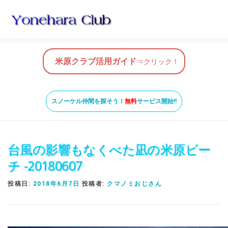
コ
ン
テ
ン
HOME
米原クラブ活用ガイド
スノーケルガイド
ツ
米原クラブ活用ガイド
⇒クリック！
へ
ス
米原ビーチの知っておきたいこと
SNORKEL BUDDY ISHI
キ
スノーケル仲間を探そう！
無料
サービス開始!!
ッ
プ
台風の影響もなくべた凪の米原ビー
チ -20180607
投稿日:
2018年6月7日
投稿者:
クマノミおじさん