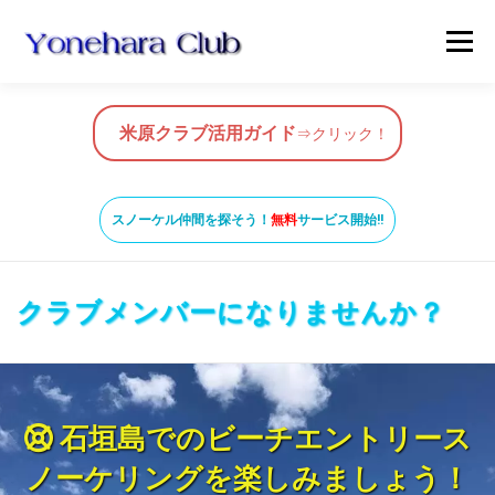
コ
メニュ
ン
テ
ン
HOME
米原クラブ活用ガイド
ツ
米原クラブ活用ガイド
⇒クリック！
へ
ス
スノーケルガイド
MAP
BLOG & NEWS
キ
スノーケル仲間を探そう！
無料
サービス開始!!
ッ
プ
VIDEO
お問い合わせ
ガイド養成コース
クラブメンバーになりませんか？
米原ビーチの知っておきたいこと
石垣島でのビーチエントリース
SNORKEL BUDDY ISHIGAKI
ノーケリングを楽しみましょう！