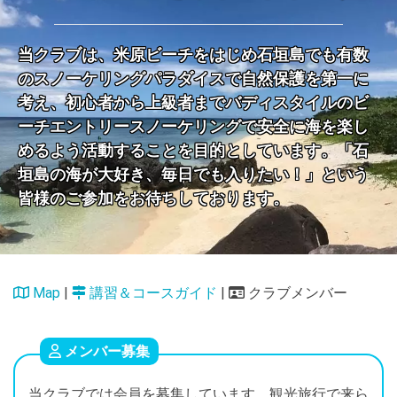
当クラブは、米原ビーチをはじめ石垣島でも有数
のスノーケリングパラダイスで自然保護を第一に
考え、初心者から上級者までバディスタイルのビ
ーチエントリースノーケリングで安全に海を楽し
めるよう活動することを目的としています。「石
垣島の海が大好き、毎日でも入りたい！」という
皆様のご参加をお待ちしております。
Map
|
講習＆コースガイド
|
クラブメンバー
メンバー募集
当クラブでは会員を募集しています。観光旅行で来ら