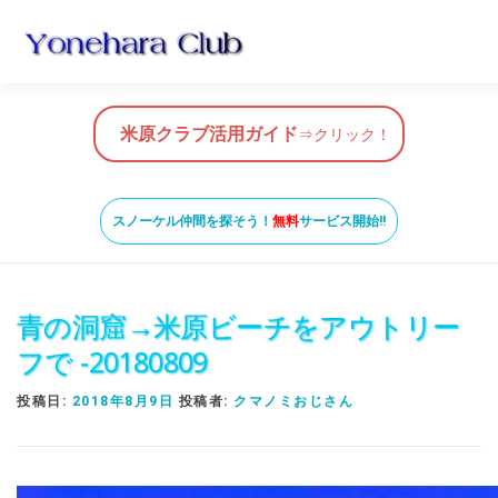
コ
ン
テ
ン
HOME
米原クラブ活用ガイド
スノーケルガイド
ツ
米原クラブ活用ガイド
⇒クリック！
へ
ス
米原ビーチの知っておきたいこと
SNORKEL BUDDY ISHI
キ
スノーケル仲間を探そう！
無料
サービス開始!!
ッ
プ
青の洞窟→米原ビーチをアウトリー
フで -20180809
投稿日:
2018年8月9日
投稿者:
クマノミおじさん