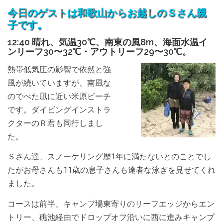
今日のゲストは和歌山からお越しのＳさん親
子です。
12:40 晴れ、気温30℃、南東の風8m、海面水温イ
ンリーフ30〜32℃・アウトリーフ29〜30℃。
熱帯低気圧の影響で依然と強
風が続いていますが、南風な
のでべた凪に近い米原ビーチ
です。ダイビングインストラ
クターのＲ君も同行しまし
た。
Ｓさん達、スノーケリング歴1年に満たないとのことでし
たがお母さんも11歳の息子さんも達者な泳ぎを見せてくれ
ました。
コースは前半、キャンプ場東寄りのリーフエッジからエン
トリー、礁池経由でドロップオフ沿いに西に進みキャンプ