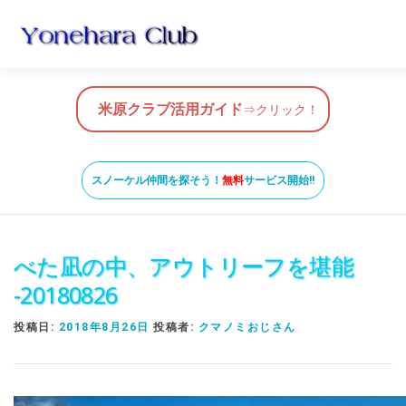
コ
ン
テ
ン
HOME
米原クラブ活用ガイド
スノーケルガイド
ツ
米原クラブ活用ガイド
⇒クリック！
へ
ス
VIDEO
お問い合わせ
ガイド養成コース
米原ビ
キ
スノーケル仲間を探そう！
無料
サービス開始!!
ッ
プ
SNORKEL BUDDY ISHIGAKI
べた凪の中、アウトリーフを堪能
-20180826
投稿日:
2018年8月26日
投稿者:
クマノミおじさん