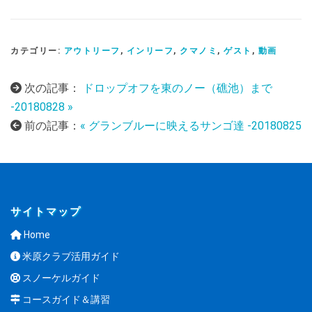
カテゴリー:
アウトリーフ
,
インリーフ
,
クマノミ
,
ゲスト
,
動画
次の記事：
ドロップオフを東のノー（礁池）まで
-20180828 »
前の記事：
« グランブルーに映えるサンゴ達 -20180825
サイトマップ
Home
米原クラブ活用ガイド
スノーケルガイド
コースガイド＆講習