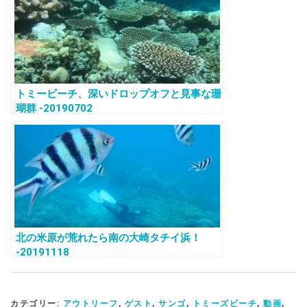
トミービーチ、深いドロップオフと見事な珊
瑚群 -20190702
北の米原が荒れたら南の大崎タチイ浜！
-20191118
カテゴリー:
アウトリーフ
,
ゲスト
,
サンゴ
,
トミーズビーチ
,
動画
,