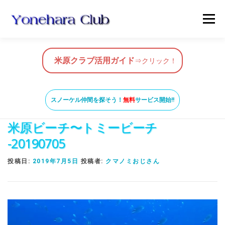
コ
メニュ
ン
テ
ン
HOME
米原クラブ活用ガイド
ツ
米原クラブ活用ガイド
⇒クリック！
へ
ス
スノーケルガイド
MAP
BLOG & NEWS
キ
スノーケル仲間を探そう！
無料
サービス開始!!
ッ
米原ビーチ〜トミービーチ
プ
VIDEO
お問い合わせ
ガイド養成コース
-20190705
投稿日:
2019年7月5日
投稿者:
クマノミおじさん
米原ビーチの知っておきたいこと
SNORKEL BUDDY ISHIGAKI