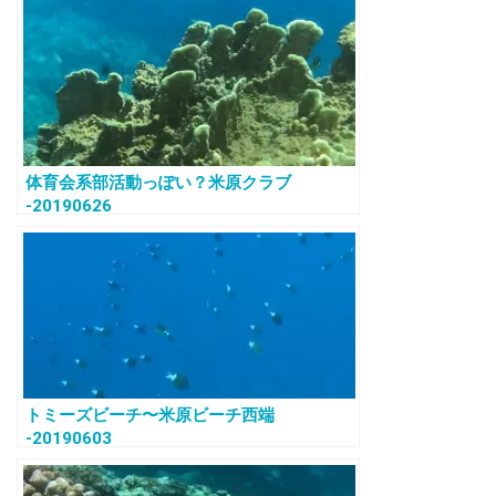
体育会系部活動っぽい？米原クラブ
-20190626
トミーズビーチ〜米原ビーチ西端
-20190603