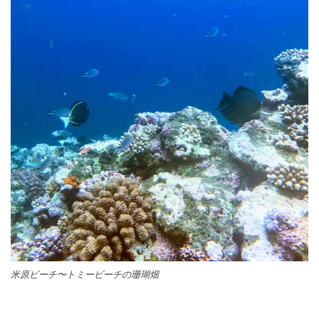
米原ビーチ〜トミービーチの珊瑚畑