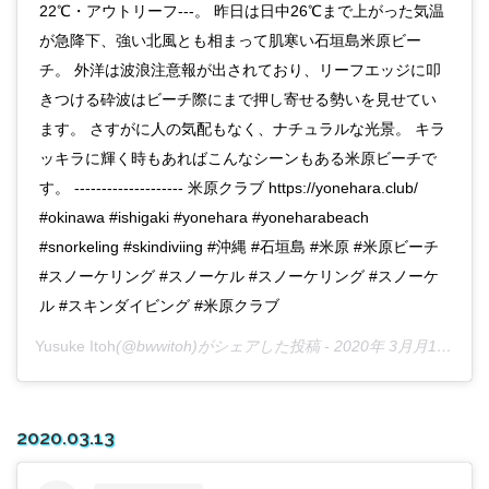
22℃・アウトリーフ---。 昨日は日中26℃まで上がった気温
が急降下、強い北風とも相まって肌寒い石垣島米原ビー
チ。 外洋は波浪注意報が出されており、リーフエッジに叩
きつける砕波はビーチ際にまで押し寄せる勢いを見せてい
ます。 さすがに人の気配もなく、ナチュラルな光景。 キラ
ッキラに輝く時もあればこんなシーンもある米原ビーチで
す。 -------------------- 米原クラブ https://yonehara.club/
#okinawa #ishigaki #yonehara #yoneharabeach
#snorkeling #skindiviing #沖縄 #石垣島 #米原 #米原ビーチ
#スノーケリング #スノーケル #スノーケリング #スノーケ
ル #スキンダイビング #米原クラブ
Yusuke Itoh
(@bwwitoh)がシェアした投稿 -
2020年 3月月13日午後9時07分PDT
2020.03.13