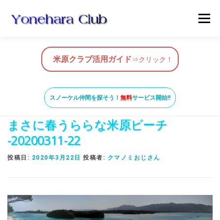
コ
メニュ
ン
テ
ン
HOME
米原クラブ活用ガイド
ツ
米原クラブ活用ガイド
⇒クリック！
へ
ス
スノーケルガイド
MAP
BLOG & NEWS
キ
スノーケル仲間を探そう！
無料
サービス開始!!
ッ
まさに春うららな米原ビーチ
プ
VIDEO
お問い合わせ
ガイド養成コース
-20200311-22
投稿日:
2020年3月22日
投稿者:
クマノミおじさん
米原ビーチの知っておきたいこと
SNORKEL BUDDY ISHIGAKI