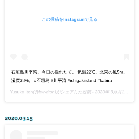
この投稿をInstagramで見る
石垣島川平湾、今日の撮れたて。 気温22℃、北東の風5m、
湿度38%。 #石垣島 #川平湾 #ishigakiisland #kabira
Yusuke Itoh
(@bwwitoh)がシェアした投稿 -
2020年 3月月15日午後7時06分PDT
2020.03.15