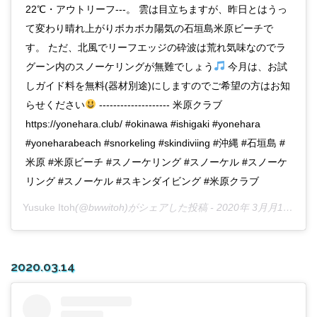
22℃・アウトリーフ---。 雲は目立ちますが、昨日とはうっ
て変わり晴れ上がりボカボカ陽気の石垣島米原ビーチで
す。 ただ、北風でリーフエッジの砕波は荒れ気味なのでラ
グーン内のスノーケリングが無難でしょう
今月は、お試
しガイド料を無料(器材別途)にしますのでご希望の方はお知
らせください
-------------------- 米原クラブ
https://yonehara.club/ #okinawa #ishigaki #yonehara
#yoneharabeach #snorkeling #skindiviing #沖縄 #石垣島 #
米原 #米原ビーチ #スノーケリング #スノーケル #スノーケ
リング #スノーケル #スキンダイビング #米原クラブ
Yusuke Itoh
(@bwwitoh)がシェアした投稿 -
2020年 3月月14日午後9時21分PDT
2020.03.14