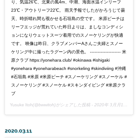
り、気温26℃、北東の風4m、中潮、海面水温インリーフ
23℃・アウトリーフ22℃。 雨天予報でしたがかろうじて曇
天、時折晴れ間も覗かせる石垣島の空です。 米原ビーチは
リーフエッジが荒れていた昨日よりは、ましなコンディシ
ョンになりウェットスーツ着用でのスノーケリングが快適
です。 映像は昨日、クラブメンバーAさんご夫婦とスノー
ケリング中に撮ったラグーン内の景色。 -------------------- 米
原クラブ https://yonehara.club/ #okinawa #ishigaki
#yonehara #yoneharabeach #snorkeling #skindiviing #沖縄
#石垣島 #米原 #米原ビーチ #スノーケリング #スノーケル #
スノーケリング #スノーケル #スキンダイビング #米原クラ
ブ
Yusuke Itoh
(@bwwitoh)がシェアした投稿 -
2020年 3月月12日午後8時33分PDT
2020.03.11