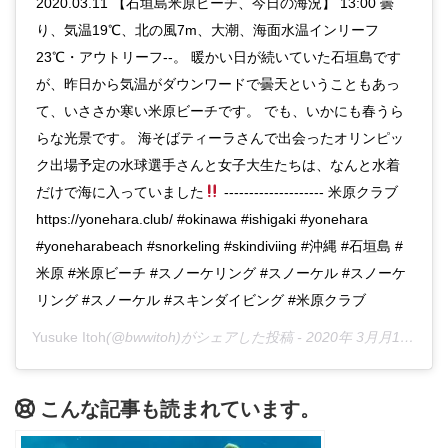
2020.03.11 【石垣島米原ビーチ、今日の海況】 13:00 曇
り、気温19℃、北の風7m、大潮、海面水温インリーフ
23℃・アウトリーフ--。 暖かい日が続いていた石垣島です
が、昨日から気温がダウンワードで曇天ということもあっ
て、いささか寒い米原ビーチです。 でも、いかにも春うら
らな光景です。 海そばティーラさんで出会ったオリンピッ
ク出場予定の水球選手さんと女子大生たちは、なんと水着
だけで海に入っていました
-------------------- 米原クラブ
https://yonehara.club/ #okinawa #ishigaki #yonehara
#yoneharabeach #snorkeling #skindiviing #沖縄 #石垣島 #
米原 #米原ビーチ #スノーケリング #スノーケル #スノーケ
リング #スノーケル #スキンダイビング #米原クラブ
Yusuke Itoh
(@bwwitoh)がシェアした投稿 -
2020年 3月月11日午前2時31分PDT
こんな記事も読まれています。