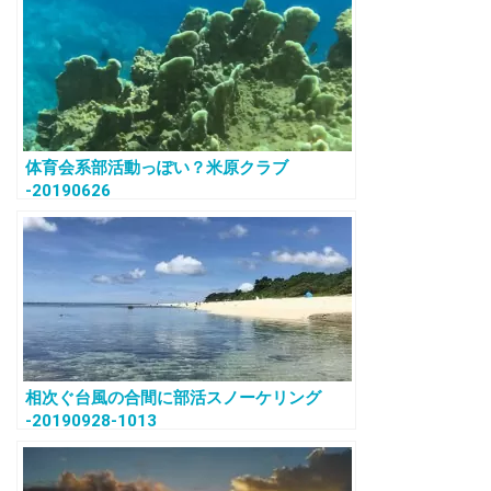
体育会系部活動っぽい？米原クラブ
-20190626
相次ぐ台風の合間に部活スノーケリング
-20190928-1013