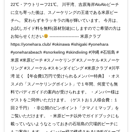
22℃・アウトリーフ21℃。 川平湾、吉原海岸AloAloビーチ
に立ち寄った後は、スノーケリングの王道である米原ビー
チへ。 変わらずキラッキラの海が輝いています。 今月は、
お試しガイド料を無料(器材別途)にしますのでご希望の方は
お知らせください
-------------------- 米原クラブ
https://yonehara.club/ #okinawa #ishigaki #yonehara
#yoneharabeach #snorkeling #skindiviing #沖縄 #石垣島 #
米原 #米原ビーチ #スノーケリング #スノーケル #スノーケ
リング #スノーケル #スキンダイビング #米原クラブ #川平
湾 近く 【年会費1万円で受けられるメンバー特典】 ・オス
スメの「スノーケリングポイント」で１年間、何度でも無
料でバディガイドの案内が受けられます。 ・メンバー様は
ゲストをご同伴いただけます。（ゲストお１人様会費：１
回２千円） ・非公開のピンポイント「クマノミマップ」を
ご覧いただけます。 ・米原ビーチ以外でガイドブックにも
載っていないようなとっておきの石垣島の穴場的ビーチに
もご案内します。 ・メンバー様で構成されるLINEグループ