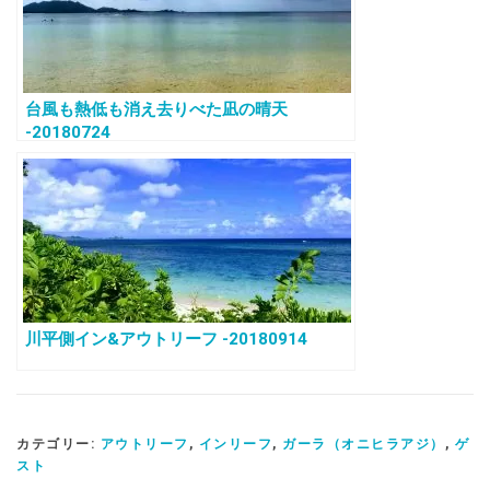
台風も熱低も消え去りべた凪の晴天
-20180724
川平側イン&アウトリーフ -20180914
カテゴリー:
アウトリーフ
,
インリーフ
,
ガーラ（オニヒラアジ）
,
ゲ
スト