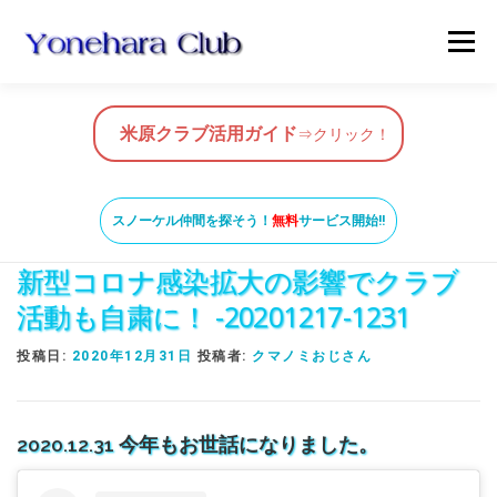
コ
メニュ
ン
テ
ン
HOME
米原クラブ活用ガイド
ツ
米原クラブ活用ガイド
⇒クリック！
へ
ス
スノーケルガイド
MAP
BLOG & NEWS
キ
スノーケル仲間を探そう！
無料
サービス開始!!
ッ
新型コロナ感染拡大の影響でクラブ
プ
VIDEO
お問い合わせ
ガイド養成コース
活動も自粛に！ -20201217-1231
投稿日:
2020年12月31日
投稿者:
クマノミおじさん
米原ビーチの知っておきたいこと
2020.12.31 今年もお世話になりました。
SNORKEL BUDDY ISHIGAKI