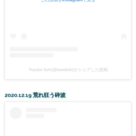
Yusuke Itoh(@bwwitoh)がシェアした投稿
2020.12.19 荒れ狂う砕波