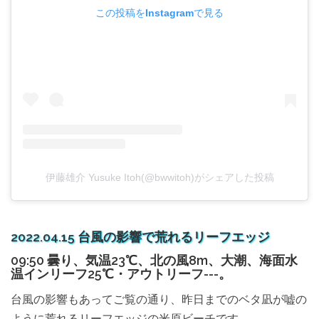
この投稿をInstagramで見る
伊藤雄介 Yusuke Itoh(@bwwitoh)がシェアした投稿
2022.04.15 台風の影響で荒れるリーフエッジ
09:50 曇り、気温23℃、北の風8m、大潮、海面水
温インリーフ25℃・アウトリーフ---。
台風の影響もあってご覧の通り、昨日までのベタ凪が嘘の
ように荒れるリーフエッジの米原ビーチです。