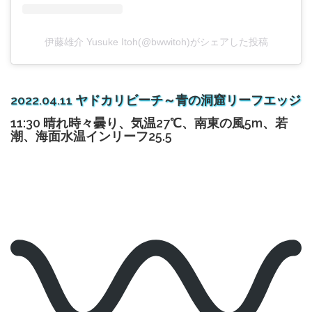
伊藤雄介 Yusuke Itoh(@bwwitoh)がシェアした投稿
2022.04.11 ヤドカリビーチ～青の洞窟リーフエッジ
11:30 晴れ時々曇り、気温27℃、南東の風5m、若
潮、海面水温インリーフ25.5