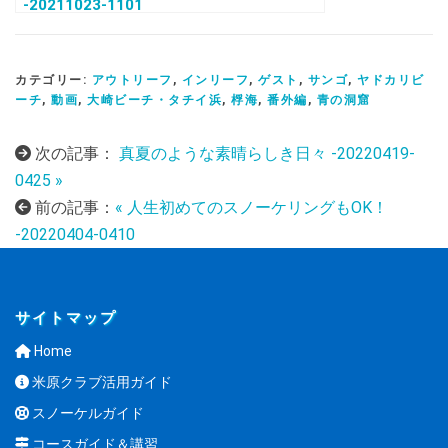
-20211023-1101
カテゴリー:
アウトリーフ
,
インリーフ
,
ゲスト
,
サンゴ
,
ヤドカリビ
ーチ
,
動画
,
大崎ビーチ・タチイ浜
,
桴海
,
番外編
,
青の洞窟
次の記事：
真夏のような素晴らしき日々 -20220419-
0425 »
前の記事：
« 人生初めてのスノーケリングもOK！
-20220404-0410
サイトマップ
Home
米原クラブ活用ガイド
スノーケルガイド
コースガイド＆講習