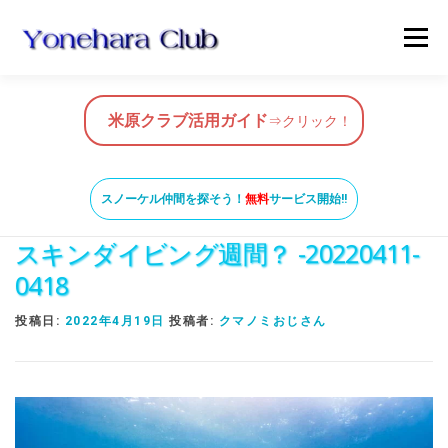
コ
メニュ
ン
テ
ン
HOME
米原クラブ活用ガイド
ツ
米原クラブ活用ガイド
⇒クリック！
へ
ス
スノーケルガイド
MAP
BLOG & NEWS
キ
スノーケル仲間を探そう！
無料
サービス開始!!
ッ
スキンダイビング週間？ -20220411-
プ
VIDEO
お問い合わせ
ガイド養成コース
0418
投稿日:
2022年4月19日
投稿者:
クマノミおじさん
米原ビーチの知っておきたいこと
SNORKEL BUDDY ISHIGAKI