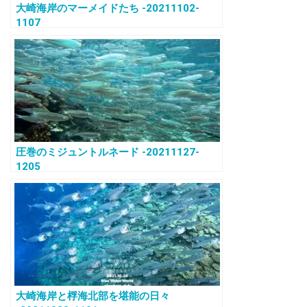
大崎海岸のマーメイドたち -20211102-
1107
圧巻のミジュントルネード -20211127-
1205
大崎海岸と桴海北部を堪能の日々