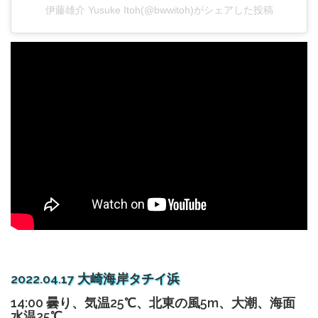
伊藤雄介 Yusuke Itoh(@bwwitoh)がシェアした投稿
2022.04.17 大崎海岸タチイ浜
14:00 曇り、気温25℃、北東の風5m、大潮、海面
水温25℃。