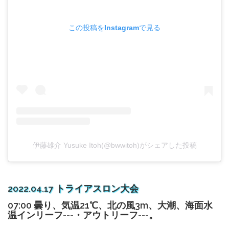
この投稿をInstagramで見る
伊藤雄介 Yusuke Itoh(@bwwitoh)がシェアした投稿
2022.04.17 トライアスロン大会
07:00 曇り、気温21℃、北の風3m、大潮、海面水
温インリーフ---・アウトリーフ---。