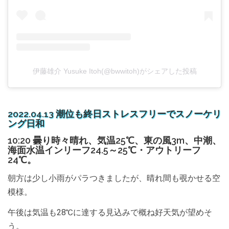
伊藤雄介 Yusuke Itoh(@bwwitoh)がシェアした投稿
2022.04.13 潮位も終日ストレスフリーでスノーケリ
ング日和
10:20 曇り時々晴れ、気温25℃、東の風3m、中潮、
海面水温インリーフ24.5～25℃・アウトリーフ
24℃。
朝方は少し小雨がパラつきましたが、晴れ間も覗かせる空
模様。
午後は気温も28℃に達する見込みで概ね好天気が望めそ
う。