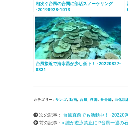
相次ぐ台風の合間に部活スノーケリング
-20190928-1013
台風接近で海水温が少し低下！ -20220827-
0831
カテゴリー:
サンゴ
,
動画
,
台風
,
桴海
,
番外編
,
白化現
次の記事：
台風直前でも活動中！ -20220907
前の記事：
« 誰が遊泳禁止に!?台風一過の石垣島 