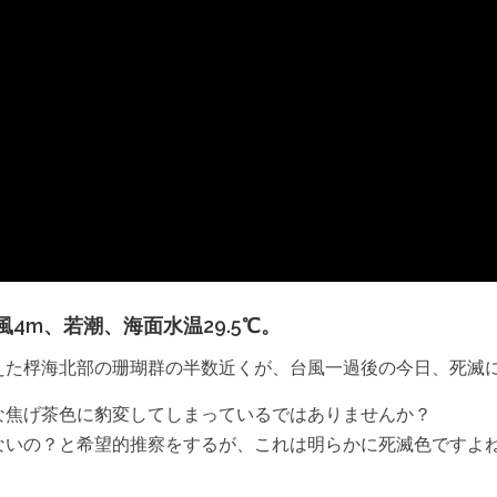
、南の風4m、若潮、海面水温29.5℃。
えた桴海北部の珊瑚群の半数近くが、台風一過後の今日、死滅
な焦げ茶色に豹変してしまっているではありませんか？
ないの？と希望的推察をするが、これは明らかに死滅色ですよ