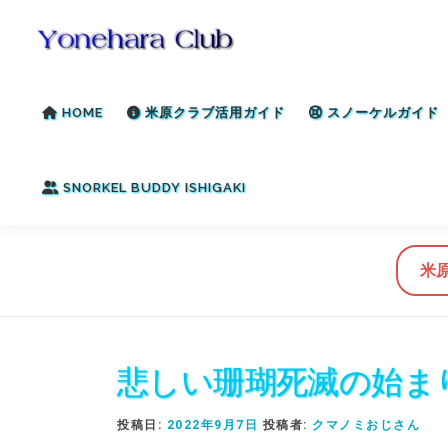
コ
ン
テ
ン
HOME
米原クラブ活用ガイド
スノーケルガイド
ツ
へ
ス
SNORKEL BUDDY ISHIGAKI
キ
ッ
プ
米
悲しい珊瑚死滅の始まり -
投稿日:
2022年9月7日
投稿者:
クマノミおじさん