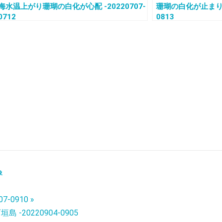
海水温上がり珊瑚の白化が心配 -20220707-
珊瑚の白化が止まりませ
0712
0813
象
-0910 »
-20220904-0905