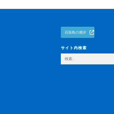
石垣島の潮汐
サイト内検索
検
索: