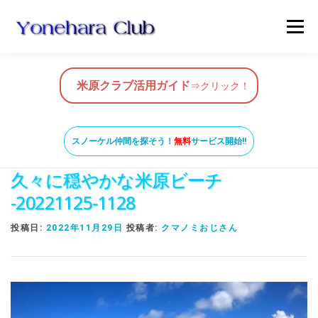
コ
メニュ
ン
テ
ン
HOME
米原クラブ活用ガイド
ツ
米原クラブ活用ガイド
⇒クリック！
へ
ス
スノーケルガイド
MAP
BLOG & NEWS
キ
スノーケル仲間を探そう！
無料
サービス開始!!
ッ
久々に穏やかな米原ビーチ
プ
VIDEO
お問い合わせ
ガイド養成コース
-20221125-1128
投稿日:
2022年11月29日
投稿者:
クマノミおじさん
米原ビーチの知っておきたいこと
SNORKEL BUDDY ISHIGAKI