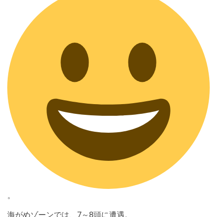
。
海がめゾーンでは、7～8頭に遭遇。