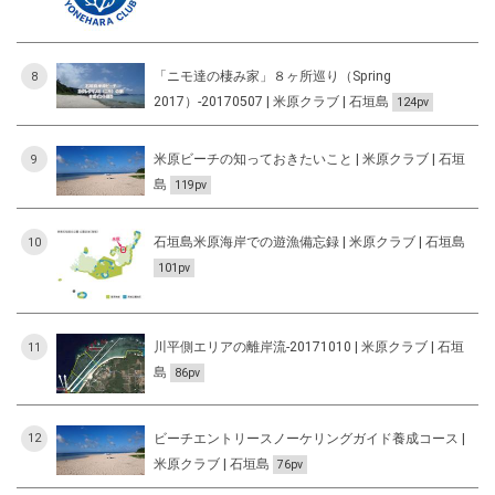
「ニモ達の棲み家」８ヶ所巡り（Spring
8
2017）-20170507 | 米原クラブ | 石垣島
124pv
米原ビーチの知っておきたいこと | 米原クラブ | 石垣
9
島
119pv
石垣島米原海岸での遊漁備忘録 | 米原クラブ | 石垣島
10
101pv
川平側エリアの離岸流-20171010 | 米原クラブ | 石垣
11
島
86pv
ビーチエントリースノーケリングガイド養成コース |
12
米原クラブ | 石垣島
76pv