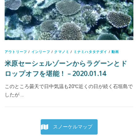
アウトリーフ
/
インリーフ
/
クマノミ
/
ミナミハタタテダイ
/
動画
米原セーシェルゾーンからラグーンとド
ロップオフを堪能！ – 2020.01.14
このところ曇天で日中気温も20℃近くの日が続く石垣島で
したが …
スノーケルマップ