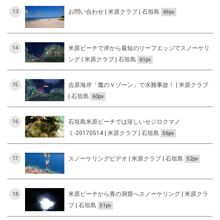
お問い合わせ | 米原クラブ | 石垣島
13
69pv
米原ビーチで岸から最短のリーフエッジでスノーケリ
14
ング | 米原クラブ | 石垣島
61pv
吉原海岸「魔のＶゾーン」で水難事故！ | 米原クラブ
15
| 石垣島
60pv
石垣島米原ビーチでは珍しいセジロクマノ
16
ミ-20170514 | 米原クラブ | 石垣島
56pv
スノーケリングビデオ | 米原クラブ | 石垣島
17
52pv
米原ビーチから青の洞窟へスノーケリング | 米原クラ
18
ブ | 石垣島
51pv