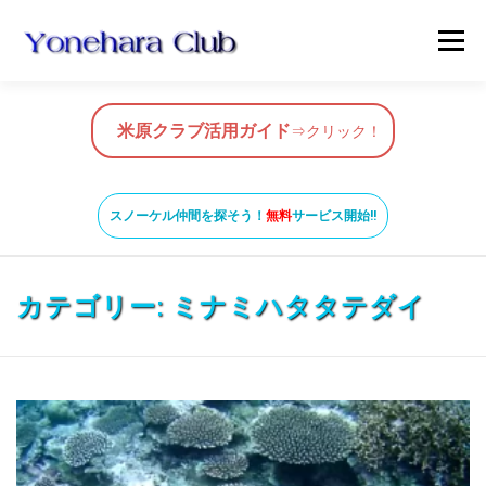
コ
メニュ
ン
テ
ン
HOME
米原クラブ活用ガイド
ツ
米原クラブ活用ガイド
⇒クリック！
へ
ス
スノーケルガイド
MAP
BLOG & NEWS
キ
スノーケル仲間を探そう！
無料
サービス開始!!
ッ
プ
VIDEO
お問い合わせ
ガイド養成コース
カテゴリー:
ミナミハタタテダイ
米原ビーチの知っておきたいこと
SNORKEL BUDDY ISHIGAKI