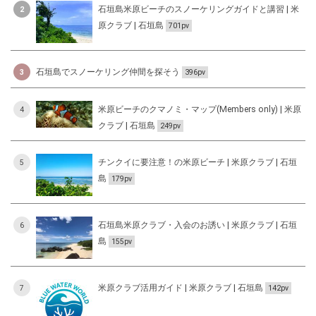
石垣島米原ビーチのスノーケリングガイドと講習 | 米
2
原クラブ | 石垣島
701pv
石垣島でスノーケリング仲間を探そう
3
396pv
米原ビーチのクマノミ・マップ(Members only) | 米原
4
クラブ | 石垣島
249pv
チンクイに要注意！の米原ビーチ | 米原クラブ | 石垣
5
島
179pv
石垣島米原クラブ・入会のお誘い | 米原クラブ | 石垣
6
島
155pv
米原クラブ活用ガイド | 米原クラブ | 石垣島
7
142pv