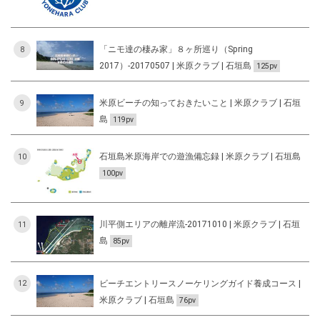
「ニモ達の棲み家」８ヶ所巡り（Spring
8
2017）-20170507 | 米原クラブ | 石垣島
125pv
米原ビーチの知っておきたいこと | 米原クラブ | 石垣
9
島
119pv
石垣島米原海岸での遊漁備忘録 | 米原クラブ | 石垣島
10
100pv
川平側エリアの離岸流-20171010 | 米原クラブ | 石垣
11
島
85pv
ビーチエントリースノーケリングガイド養成コース |
12
米原クラブ | 石垣島
76pv