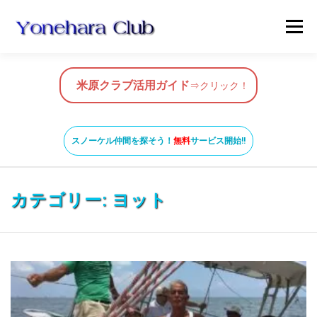
コ
メニュ
ン
テ
ン
HOME
米原クラブ活用ガイド
ツ
米原クラブ活用ガイド
⇒クリック！
へ
ス
スノーケルガイド
MAP
BLOG & NEWS
キ
スノーケル仲間を探そう！
無料
サービス開始!!
ッ
プ
VIDEO
お問い合わせ
ガイド養成コース
カテゴリー:
ヨット
米原ビーチの知っておきたいこと
SNORKEL BUDDY ISHIGAKI