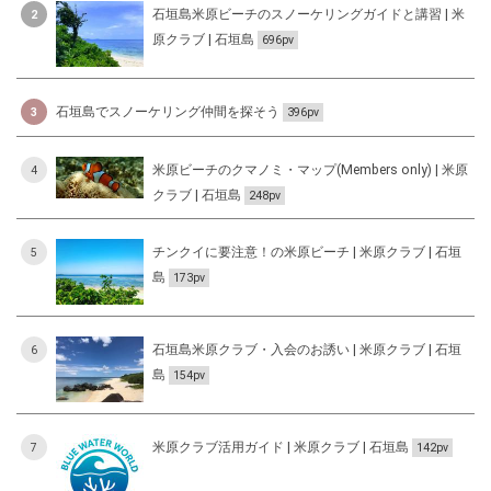
石垣島米原ビーチのスノーケリングガイドと講習 | 米
2
原クラブ | 石垣島
696pv
石垣島でスノーケリング仲間を探そう
3
396pv
米原ビーチのクマノミ・マップ(Members only) | 米原
4
クラブ | 石垣島
248pv
チンクイに要注意！の米原ビーチ | 米原クラブ | 石垣
5
島
173pv
石垣島米原クラブ・入会のお誘い | 米原クラブ | 石垣
6
島
154pv
米原クラブ活用ガイド | 米原クラブ | 石垣島
7
142pv