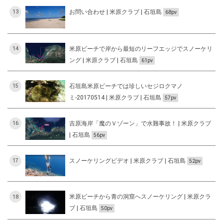
お問い合わせ | 米原クラブ | 石垣島
13
68pv
米原ビーチで岸から最短のリーフエッジでスノーケリ
14
ング | 米原クラブ | 石垣島
61pv
石垣島米原ビーチでは珍しいセジロクマノ
15
ミ-20170514 | 米原クラブ | 石垣島
57pv
吉原海岸「魔のＶゾーン」で水難事故！ | 米原クラブ
16
| 石垣島
56pv
スノーケリングビデオ | 米原クラブ | 石垣島
17
52pv
米原ビーチから青の洞窟へスノーケリング | 米原クラ
18
ブ | 石垣島
50pv