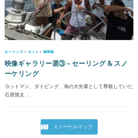
セーリング
/
ヨット
/
鳩間島
映像ギャラリー選③ – セーリング & スノ
ーケリング
ヨットマン、ダイビング、海の大先輩として尊敬していた
石原慎太 …
スノーケルマップ