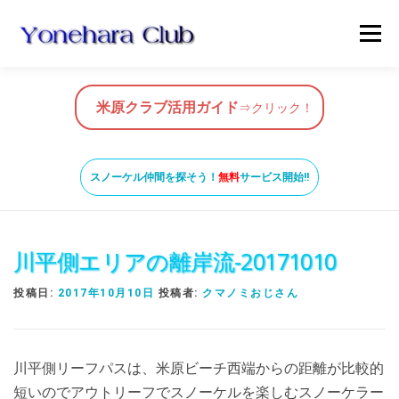
コ
メニュ
ン
テ
ン
HOME
米原クラブ活用ガイド
ツ
米原クラブ活用ガイド
⇒クリック！
へ
ス
スノーケルガイド
MAP
BLOG & NEWS
キ
スノーケル仲間を探そう！
無料
サービス開始!!
ッ
プ
VIDEO
お問い合わせ
ガイド養成コース
川平側エリアの離岸流-20171010
投稿日:
2017年10月10日
投稿者:
クマノミおじさん
米原ビーチの知っておきたいこと
川平側リーフパスは、米原ビーチ西端からの距離が比較的
SNORKEL BUDDY ISHIGAKI
短いのでアウトリーフでスノーケルを楽しむスノーケラー