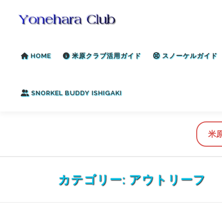
コ
ン
テ
ン
HOME
米原クラブ活用ガイド
スノーケルガイド
ツ
へ
ス
SNORKEL BUDDY ISHIGAKI
キ
ッ
プ
米
カテゴリー:
アウトリーフ