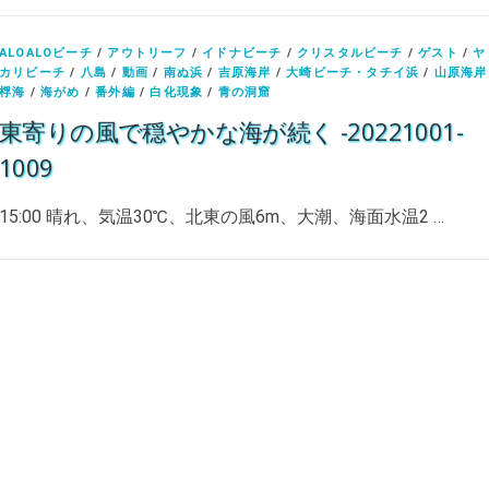
ALOALOビーチ
/
アウトリーフ
/
イドナビーチ
/
クリスタルビーチ
/
ゲスト
/
ヤ
カリビーチ
/
八島
/
動画
/
南ぬ浜
/
吉原海岸
/
大崎ビーチ・タチイ浜
/
山原海岸
桴海
/
海がめ
/
番外編
/
白化現象
/
青の洞窟
東寄りの風で穏やかな海が続く -20221001-
1009
15:00 晴れ、気温30℃、北東の風6m、大潮、海面水温2 …