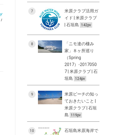
米原クラブ活用ガ
7
ド
イド | 米原クラブ
/
| 石垣島
142pv
「ニモ達の棲み
8
家」８ヶ所巡り
（Spring
2017）-2017050
7 | 米原クラブ | 石
垣島
124pv
米原ビーチの知っ
9
ておきたいこと |
米原クラブ | 石垣
島
119pv
石垣島米原海岸で
10