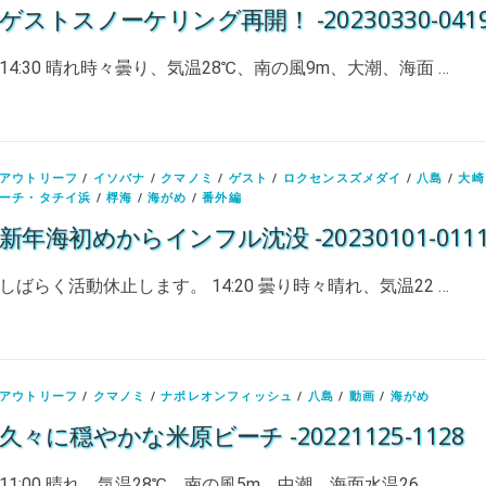
ゲストスノーケリング再開！ -20230330-041
14:30 晴れ時々曇り、気温28℃、南の風9m、大潮、海面 …
アウトリーフ
/
イソバナ
/
クマノミ
/
ゲスト
/
ロクセンスズメダイ
/
八島
/
大崎
ーチ・タチイ浜
/
桴海
/
海がめ
/
番外編
新年海初めからインフル沈没 -20230101-011
しばらく活動休止します。 14:20 曇り時々晴れ、気温22 …
アウトリーフ
/
クマノミ
/
ナポレオンフィッシュ
/
八島
/
動画
/
海がめ
久々に穏やかな米原ビーチ -20221125-1128
11:00 晴れ、気温28℃、南の風5m、中潮、海面水温26 …