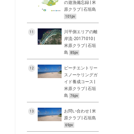
の遊漁備忘録 | 米
原クラブ | 石垣島
101pv
川平側エリアの離
11
岸流-20171010 |
米原クラブ | 石垣
島
85pv
ビーチエントリー
12
スノーケリングガ
イド養成コース |
米原クラブ | 石垣
島
76pv
お問い合わせ | 米
13
原クラブ | 石垣島
69pv