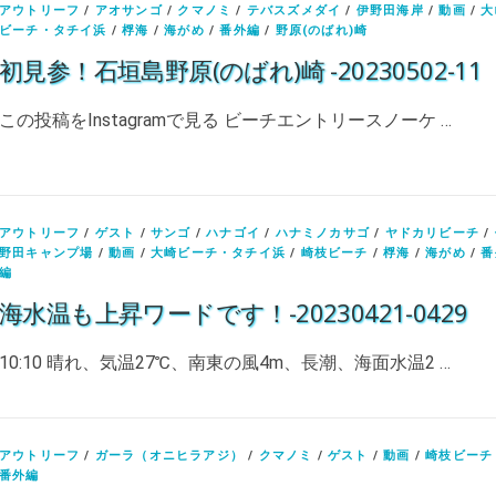
アウトリーフ
/
アオサンゴ
/
クマノミ
/
テバスズメダイ
/
伊野田海岸
/
動画
/
大
ビーチ・タチイ浜
/
桴海
/
海がめ
/
番外編
/
野原(のばれ)崎
初見参！石垣島野原(のばれ)崎 -20230502-11
この投稿をInstagramで見る ビーチエントリースノーケ …
アウトリーフ
/
ゲスト
/
サンゴ
/
ハナゴイ
/
ハナミノカサゴ
/
ヤドカリビーチ
/
野田キャンプ場
/
動画
/
大崎ビーチ・タチイ浜
/
崎枝ビーチ
/
桴海
/
海がめ
/
番
編
海水温も上昇ワードです！-20230421-0429
10:10 晴れ、気温27℃、南東の風4m、長潮、海面水温2 …
アウトリーフ
/
ガーラ（オニヒラアジ）
/
クマノミ
/
ゲスト
/
動画
/
崎枝ビーチ
番外編