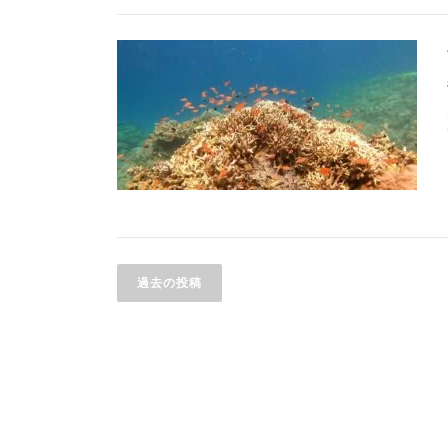
投
稿
過去の投稿
ナ
ビ
ゲ
ー