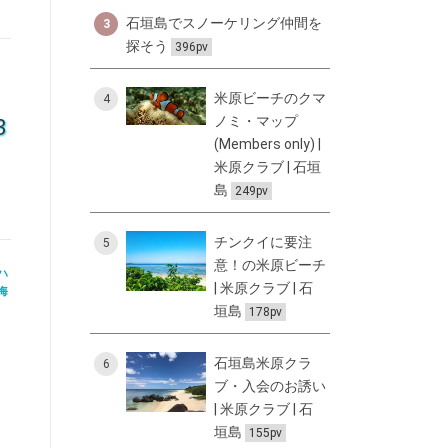
石垣島でスノーケリング仲間を
3
探そう
396pv
米原ビーチのクマ
4
3
ノミ・マップ
(Members only) |
米原クラブ | 石垣
島
249pv
チンクイに要注
5
意！の米原ビーチ
ハ
| 米原クラブ | 石
海
垣島
178pv
石垣島米原クラ
6
ブ・入会のお誘い
| 米原クラブ | 石
垣島
155pv