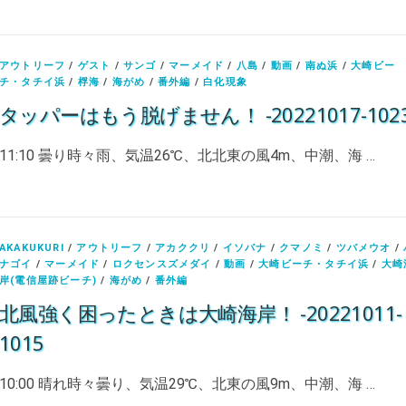
アウトリーフ
/
ゲスト
/
サンゴ
/
マーメイド
/
八島
/
動画
/
南ぬ浜
/
大崎ビー
チ・タチイ浜
/
桴海
/
海がめ
/
番外編
/
白化現象
タッパーはもう脱げません！ -20221017-102
11:10 曇り時々雨、気温26℃、北北東の風4m、中潮、海 …
AKAKUKURI
/
アウトリーフ
/
アカククリ
/
イソバナ
/
クマノミ
/
ツバメウオ
/
ナゴイ
/
マーメイド
/
ロクセンスズメダイ
/
動画
/
大崎ビーチ・タチイ浜
/
大崎
岸(電信屋跡ビーチ)
/
海がめ
/
番外編
北風強く困ったときは大崎海岸！ -20221011-
1015
10:00 晴れ時々曇り、気温29℃、北東の風9m、中潮、海 …