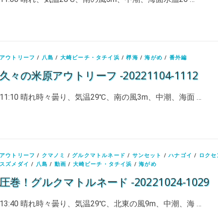
アウトリーフ
/
八島
/
大崎ビーチ・タチイ浜
/
桴海
/
海がめ
/
番外編
久々の米原アウトリーフ -20221104-1112
11:10 晴れ時々曇り、気温29℃、南の風3m、中潮、海面 …
アウトリーフ
/
クマノミ
/
グルクマトルネード
/
サンセット
/
ハナゴイ
/
ロクセ
スズメダイ
/
八島
/
動画
/
大崎ビーチ・タチイ浜
/
海がめ
圧巻！グルクマトルネード -20221024-1029
13:40 晴れ時々曇り、気温29℃、北東の風9m、中潮、海 …