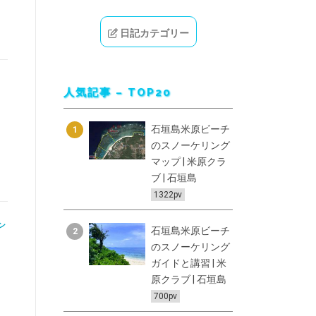
日記カテゴリー
人気記事 – TOP20
石垣島米原ビーチ
1
のスノーケリング
マップ | 米原クラ
ブ | 石垣島
1322pv
ン
石垣島米原ビーチ
2
のスノーケリング
ガイドと講習 | 米
原クラブ | 石垣島
700pv