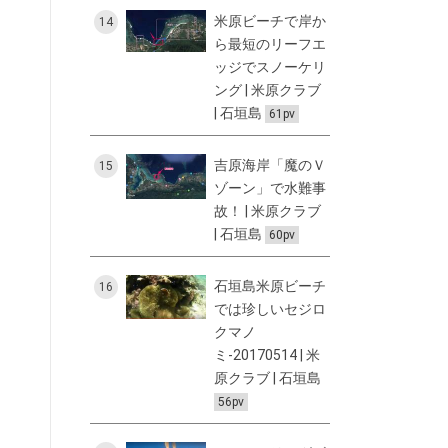
米原ビーチで岸か
14
ら最短のリーフエ
ッジでスノーケリ
ング | 米原クラブ
| 石垣島
61pv
吉原海岸「魔のＶ
15
ゾーン」で水難事
故！ | 米原クラブ
| 石垣島
60pv
石垣島米原ビーチ
16
では珍しいセジロ
クマノ
ミ-20170514 | 米
原クラブ | 石垣島
56pv