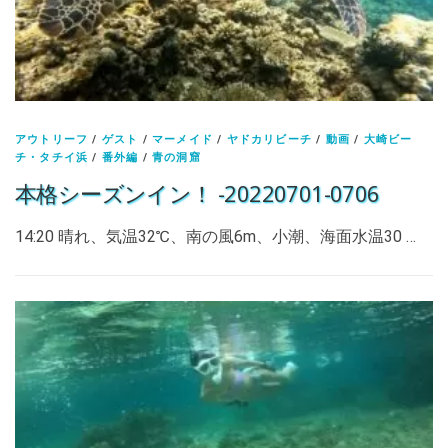
アウトリーフ
/
ゲスト
/
マーメイド
/
ヤドカリビーチ
/
動画
/
大崎ビー
チ・タチイ浜
/
番外編
/
青の洞窟
本格シーズンイン！ -20220701-0706
14:20 晴れ、気温32℃、南の風6m、小潮、海面水温30 …