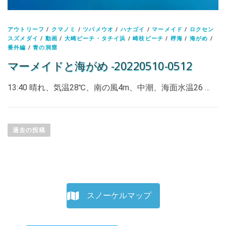
アウトリーフ
/
クマノミ
/
ツバメウオ
/
ハナゴイ
/
マーメイド
/
ロクセン
スズメダイ
/
動画
/
大崎ビーチ・タチイ浜
/
崎枝ビーチ
/
桴海
/
海がめ
/
番外編
/
青の洞窟
マーメイドと海がめ -20220510-0512
13:40 晴れ、気温28℃、南の風4m、中潮、海面水温26 …
投
稿
過去の投稿
ナ
ビ
ゲ
ー
シ
スノーケルマップ
ョ
ン