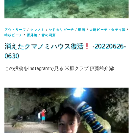
アウトリーフ
/
クマノミ
/
ヤドカリビーチ
/
動画
/
大崎ビーチ・タチイ浜
/
崎枝ビーチ
/
番外編
/
青の洞窟
消えたクマノミハウス復活
-20220626-
0630
この投稿をInstagramで見る 米原クラブ 伊藤雄介(@ …