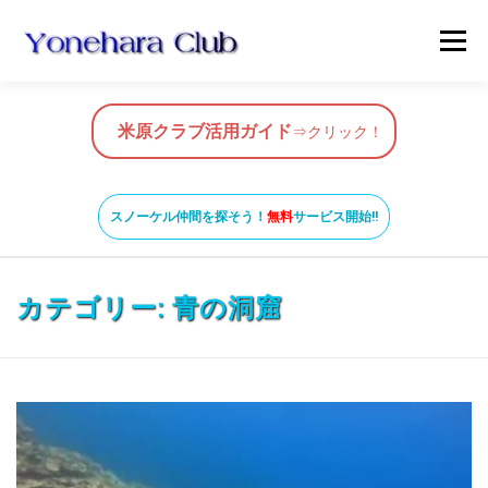
コ
メニュ
ン
テ
ン
HOME
米原クラブ活用ガイド
ツ
米原クラブ活用ガイド
⇒クリック！
へ
ス
スノーケルガイド
MAP
BLOG & NEWS
キ
スノーケル仲間を探そう！
無料
サービス開始!!
ッ
プ
VIDEO
お問い合わせ
ガイド養成コース
カテゴリー:
青の洞窟
米原ビーチの知っておきたいこと
SNORKEL BUDDY ISHIGAKI