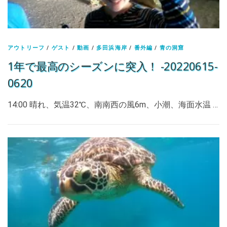
アウトリーフ
/
ゲスト
/
動画
/
多田浜海岸
/
番外編
/
青の洞窟
1年で最高のシーズンに突入！ -20220615-
0620
14:00 晴れ、気温32℃、南南西の風6m、小潮、海面水温 …