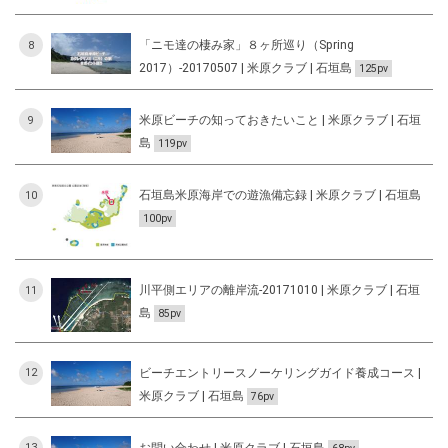
「ニモ達の棲み家」８ヶ所巡り（Spring
8
2017）-20170507 | 米原クラブ | 石垣島
125pv
米原ビーチの知っておきたいこと | 米原クラブ | 石垣
9
島
119pv
石垣島米原海岸での遊漁備忘録 | 米原クラブ | 石垣島
10
100pv
川平側エリアの離岸流-20171010 | 米原クラブ | 石垣
11
島
85pv
ビーチエントリースノーケリングガイド養成コース |
12
米原クラブ | 石垣島
76pv
お問い合わせ | 米原クラブ | 石垣島
13