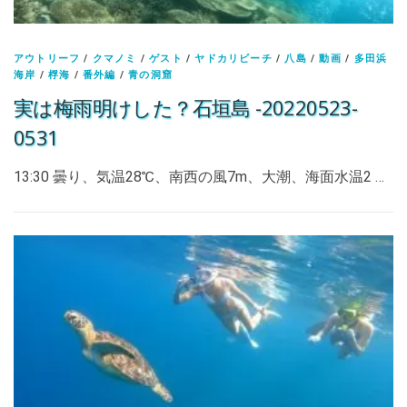
アウトリーフ
/
クマノミ
/
ゲスト
/
ヤドカリビーチ
/
八島
/
動画
/
多田浜
海岸
/
桴海
/
番外編
/
青の洞窟
実は梅雨明けした？石垣島 -20220523-
0531
13:30 曇り、気温28℃、南西の風7m、大潮、海面水温2 …