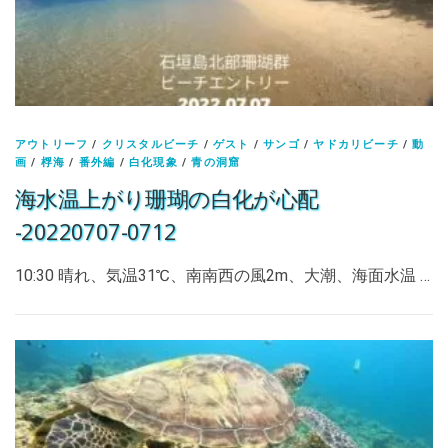
アウトリーフ
/
クリスタルビーチ
/
ゲスト
/
サンゴ
/
ヤドカリビーチ
/
動
画
/
桴海
/
番外編
/
白化現象
/
青の洞窟
海水温上がり珊瑚の白化が心配
-20220707-0712
10:30 晴れ、気温31℃、南南西の風2m、大潮、海面水温 …