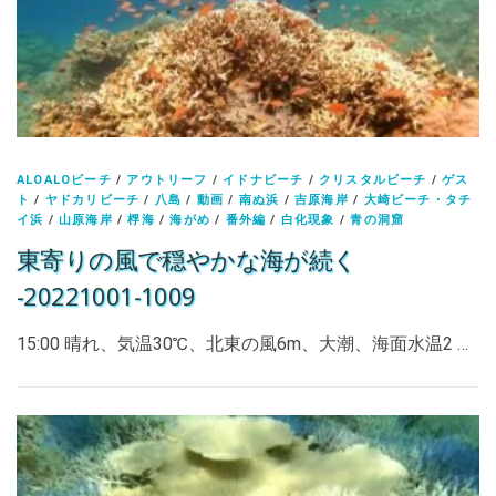
ALOALOビーチ
/
アウトリーフ
/
イドナビーチ
/
クリスタルビーチ
/
ゲス
ト
/
ヤドカリビーチ
/
八島
/
動画
/
南ぬ浜
/
吉原海岸
/
大崎ビーチ・タチ
イ浜
/
山原海岸
/
桴海
/
海がめ
/
番外編
/
白化現象
/
青の洞窟
東寄りの風で穏やかな海が続く
-20221001-1009
15:00 晴れ、気温30℃、北東の風6m、大潮、海面水温2 …