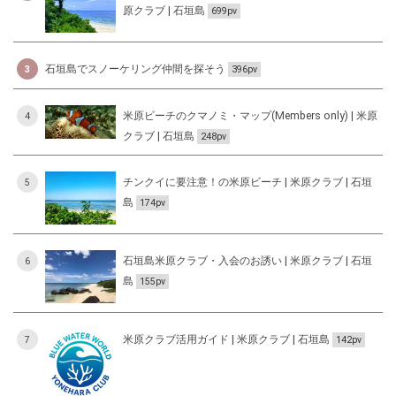
原クラブ | 石垣島
699pv
石垣島でスノーケリング仲間を探そう
3
396pv
米原ビーチのクマノミ・マップ(Members only) | 米原
4
クラブ | 石垣島
248pv
チンクイに要注意！の米原ビーチ | 米原クラブ | 石垣
5
島
174pv
石垣島米原クラブ・入会のお誘い | 米原クラブ | 石垣
6
島
155pv
米原クラブ活用ガイド | 米原クラブ | 石垣島
7
142pv