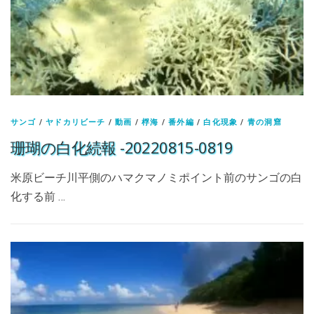
サンゴ
/
ヤドカリビーチ
/
動画
/
桴海
/
番外編
/
白化現象
/
青の洞窟
珊瑚の白化続報 -20220815-0819
米原ビーチ川平側のハマクマノミポイント前のサンゴの白
化する前 …