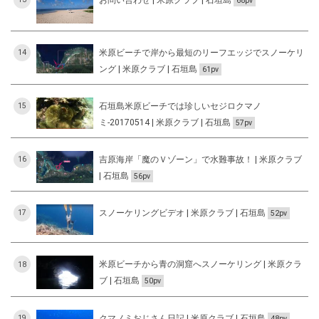
68pv
米原ビーチで岸から最短のリーフエッジでスノーケリ
14
ング | 米原クラブ | 石垣島
61pv
石垣島米原ビーチでは珍しいセジロクマノ
15
ミ-20170514 | 米原クラブ | 石垣島
57pv
吉原海岸「魔のＶゾーン」で水難事故！ | 米原クラブ
16
| 石垣島
56pv
スノーケリングビデオ | 米原クラブ | 石垣島
17
52pv
米原ビーチから青の洞窟へスノーケリング | 米原クラ
18
ブ | 石垣島
50pv
クマノミおじさん日記 | 米原クラブ | 石垣島
19
48pv