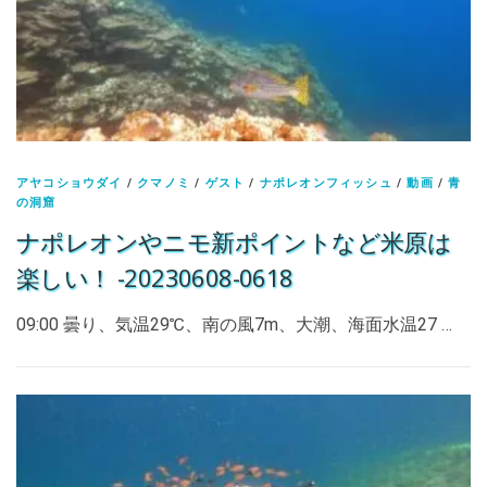
アヤコショウダイ
/
クマノミ
/
ゲスト
/
ナポレオンフィッシュ
/
動画
/
青
の洞窟
ナポレオンやニモ新ポイントなど米原は
楽しい！ -20230608-0618
09:00 曇り、気温29℃、南の風7m、大潮、海面水温27 …